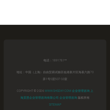
电话：1891781**
地址：中国（上海）自由贸易试验区临港新片区海基六路70
弄1号5层507-33室
COPYRIGHT © 2026
WWW.SHSDXY.COM
企业管理咨询
上
海昊慧企业管理咨询有限公司
企业管理咨询
版权所有
SITEMAP