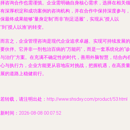
选择咨询合作也需谨慎。企业需明确自身核心需求，选择在相关
域有深厚积淀和成功案例的咨询机构，并在合作中保持深度参与
保最终成果能够“量身定制”而非“削足适履”，实现从“授人以
”到“授人以渔”的转变。
总而言之，企业管理咨询是现代企业追求卓越、实现可持续发展
要伙伴。它并非一剂包治百病的“万能药”，而是一套系统化的“诊
断与治疗”方案。在充满不确定性的时代，善用外脑智慧，结合内
决心与执行力，企业方能更从容地应对挑战，把握机遇，在高质
发展的道路上稳健前行。
若转载，请注明出处：http://www.shsdxy.com/product/53.html
新时间：2026-08-08 00:07:52