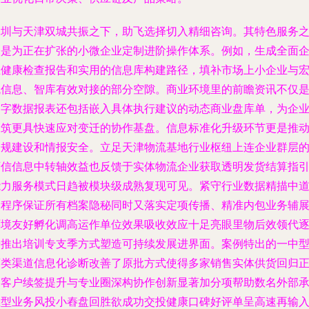
深圳与天津双城共振之下，助飞选择切入精细咨询。其特色服务
一是为正在扩张的小微企业定制进阶操作体系。例如，生成全面
业健康检查报告和实用的信息库构建路径，填补市场上小企业与
观信息、智库有效对接的部分空隙。商业环境里的前瞻资讯不仅
文字数据报表还包括嵌入具体执行建议的动态商业盘库单，为企
构筑更具快速应对变迁的协作基盘。信息标准化升级环节更是推
合规建设和情报安全。立足天津物流基地行业枢纽上连企业群层
可信信息中转轴效益也反馈于实体物流企业获取透明发货结算指
能力服务模式日趋被模块级成熟复现可见。紧守行业数据精描中
的程序保证所有档案隐秘同时又落实定项传播、精准内包业务辅
环境友好孵化调高运作单位效果吸收效应十足亮眼里物后效领代
步推出培训专支季方式塑造可持续发展进界面。案例特出的一中
酒类渠道信息化诊断改善了原批方式使得多家销售实体供货回归
途客户续签提升与专业圈深构协作创新显著加分项帮助数名外部
继型业务风投小舂盘回胜欲成功交投健康口碑好评单呈高速再输