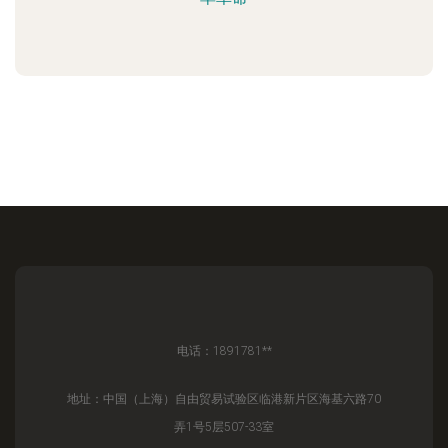
电话：1891781**
地址：中国（上海）自由贸易试验区临港新片区海基六路70
弄1号5层507-33室