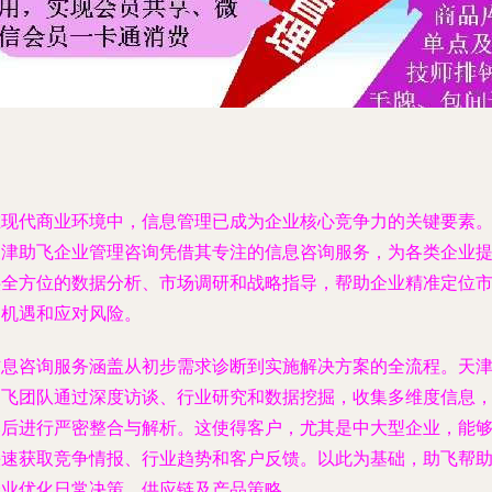
在现代商业环境中，信息管理已成为企业核心竞争力的关键要素
天津助飞企业管理咨询凭借其专注的信息咨询服务，为各类企业
供全方位的数据分析、市场调研和战略指导，帮助企业精准定位
场机遇和应对风险。
信息咨询服务涵盖从初步需求诊断到实施解决方案的全流程。天
助飞团队通过深度访谈、行业研究和数据挖掘，收集多维度信息
然后进行严密整合与解析。这使得客户，尤其是中大型企业，能
快速获取竞争情报、行业趋势和客户反馈。以此为基础，助飞帮
企业优化日常决策、供应链及产品策略。